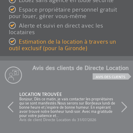
Louez sans agence en toute sécurité
Espace propriétaire personnel gratuit
pour louer, gérer vous-même
Alerte et suivi en direct avec les
locataires
Estimation de la location à travers un
outil exclusif (pour la Gironde)
Avis des clients de Directe Location
AVIS DES CLIENTS
LOCATION TROUVÉE
Bonjour, Dès ce matin, je vais contacter les propriétaires
qui se sont manifestés.Nous serons sur Bordeaux lundi de
bonne heure et j'espère de bonne humeur. En espérant
avoir trouvé notre bonheur lundi soir. Avec ma gratitude
pour votre patience et...
Avis de client Directe Location du 31/07/2026