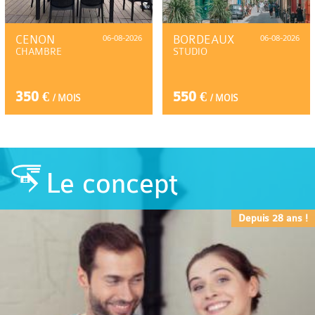
CENON
06-08-2026
BORDEAUX
06-08-2026
CHAMBRE
STUDIO
350 €
550 €
/ MOIS
/ MOIS
Le concept
Depuis 28 ans !