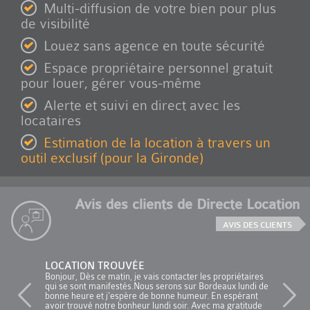
Multi-diffusion de votre bien pour plus
de visibilité
Louez sans agence en toute sécurité
Espace propriétaire personnel gratuit
pour louer, gérer vous-même
Alerte et suivi en direct avec les
locataires
Estimation de la location à travers un
outil exclusif (pour la Gironde)
Avis des clients de Directe Location
AVIS DES CLIENTS
LOCATION TROUVÉE
Bonjour, Dès ce matin, je vais contacter les propriétaires
qui se sont manifestés.Nous serons sur Bordeaux lundi de
bonne heure et j'espère de bonne humeur. En espérant
avoir trouvé notre bonheur lundi soir. Avec ma gratitude