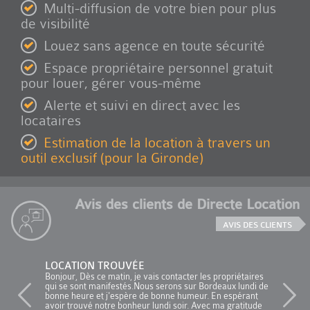
Multi-diffusion de votre bien pour plus
de visibilité
Louez sans agence en toute sécurité
Espace propriétaire personnel gratuit
pour louer, gérer vous-même
Alerte et suivi en direct avec les
locataires
Estimation de la location à travers un
outil exclusif (pour la Gironde)
Avis des clients de Directe Location
AVIS DES CLIENTS
LOCATION TROUVÉE
Bonjour, Dès ce matin, je vais contacter les propriétaires
qui se sont manifestés.Nous serons sur Bordeaux lundi de
bonne heure et j'espère de bonne humeur. En espérant
avoir trouvé notre bonheur lundi soir. Avec ma gratitude