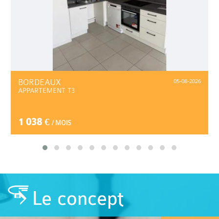
BORDEAUX
05-08-2026
APPARTEMENT T3
1 038 €
/ MOIS
Le concept