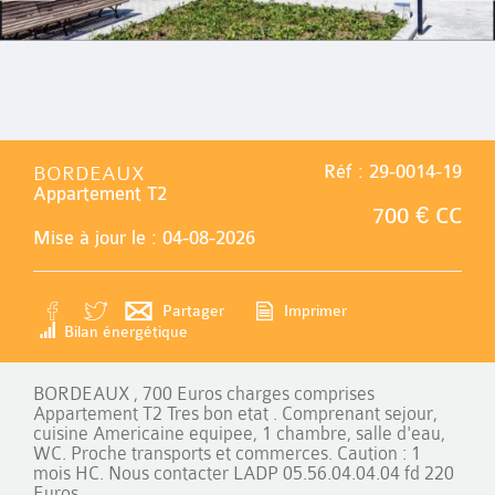
BORDEAUX
Réf : 29-0014-19
Appartement T2
700 € CC
Mise à jour le : 04-08-2026
Partager
Imprimer
Bilan énergétique
BORDEAUX , 700 Euros charges comprises
Appartement T2 Tres bon etat . Comprenant sejour,
cuisine Americaine equipee, 1 chambre, salle d'eau,
WC. Proche transports et commerces. Caution : 1
mois HC. Nous contacter LADP 05.56.04.04.04 fd 220
Euros