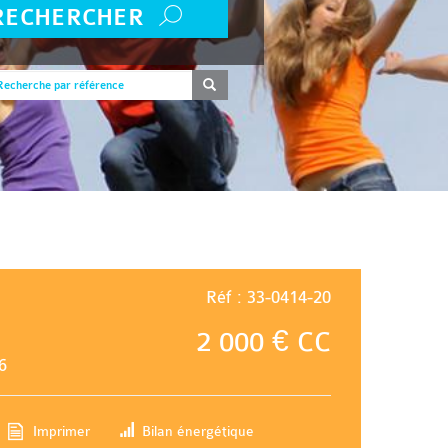
RECHERCHER
Réf : 33-0414-20
2 000 € CC
6
Imprimer
Bilan énergétique