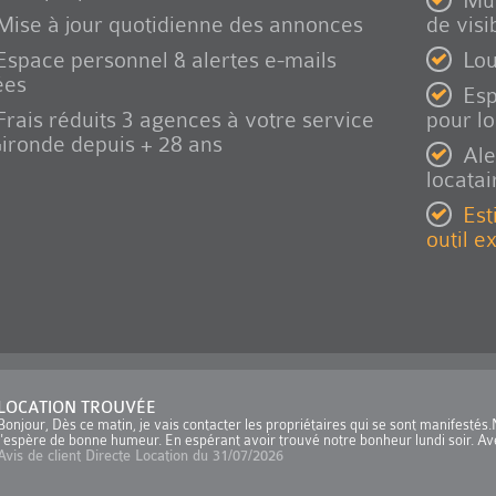
Mul
Mise à jour quotidienne des annonces
de visib
Espace personnel & alertes e-mails
Lou
ées
Esp
Frais réduits 3 agences à votre service
pour l
ironde depuis + 28 ans
Ale
locatai
Est
outil e
LOCATION TROUVÉE
Bonjour, Dès ce matin, je vais contacter les propriétaires qui se sont manifesté
j'espère de bonne humeur. En espérant avoir trouvé notre bonheur lundi soir. Ave
Avis de client Directe Location du 31/07/2026