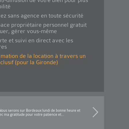
ti-diffusion de votre bien pour plus
ilité
ez sans agence en toute sécurité
ace propriétaire personnel gratuit
ouer, gérer vous-même
rte et suivi en direct avec les
res
imation de la location à travers un
xclusif (pour la Gironde)
LOCATION TROUVÉ
s.Nous serons sur Bordeaux lundi de bonne heure et
J'ai trouvé un locataire
c ma gratitude pour votre patience et...
Avis de client Directe 