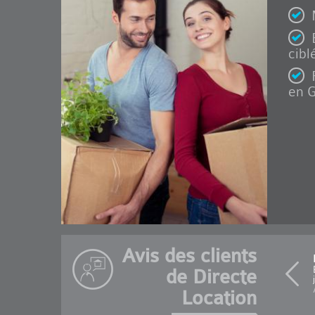
cibl
en G
Avis des clients
de Directe
Location