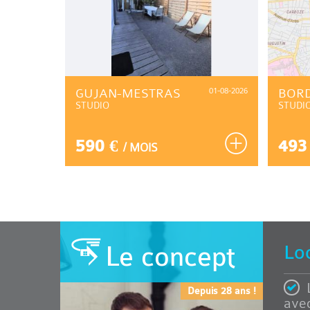
06-08-2026
GUJAN-MESTRAS
01-08-2026
BOR
STUDIO
STUDI
590 €
493
/ MOIS
Le concept
Lo
Depuis 28 ans !
avec