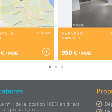
DEAUX
04-08-2026
AVENSAN
2
O
MAISON T3
 €
950 €
/ MOIS
/ MOIS
cataires
Propr
Le n° 1 de la location 100% en direct
Dép
 les propriétaires