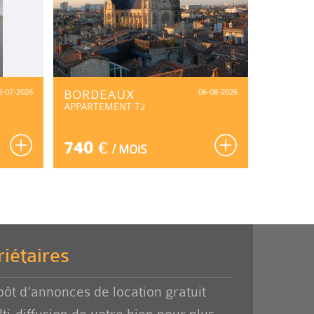
8-07-2026
BORDEAUX
06-08-2026
BORDE
APPARTEMENT T2
CHAMBR
740 €
550 
/ MOIS
iétaires
ôt d’annonces de location gratuit