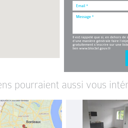
Il est rappelé que si, en dehors de 
d’une manière générale faire l’obj
gratuitement s’inscrire sur une lis
lien www.bloctel.gouv.fr
ens pourraient aussi vous intér