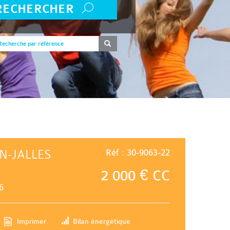
RECHERCHER
N-JALLES
Réf : 30-9063-22
2 000 € CC
6
Imprimer
Bilan énergétique