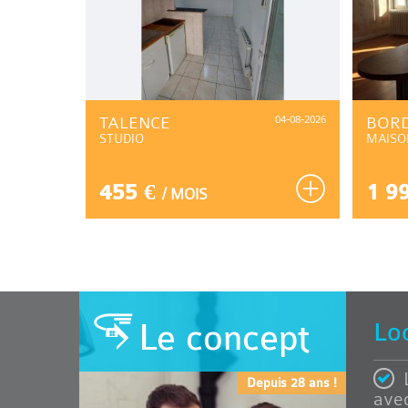
31-07-2026
TALENCE
04-08-2026
BOR
STUDIO
MAISO
455 €
1 9
/ MOIS
Le concept
Lo
Depuis 28 ans !
avec