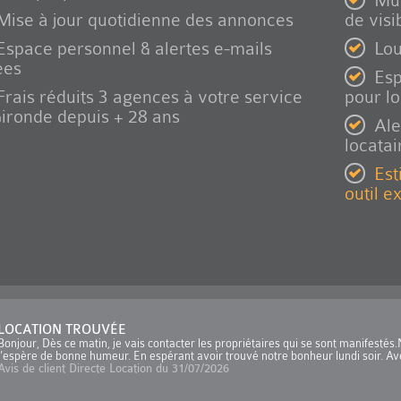
Mul
Mise à jour quotidienne des annonces
de visib
Espace personnel & alertes e-mails
Lou
ées
Esp
Frais réduits 3 agences à votre service
pour l
ironde depuis + 28 ans
Ale
locatai
Est
outil e
CATION TROUVÉE
jour, Dès ce matin, je vais contacter les propriétaires qui se sont manifestés.N
spère de bonne humeur. En espérant avoir trouvé notre bonheur lundi soir. Avec m
s de client Directe Location du 31/07/2026