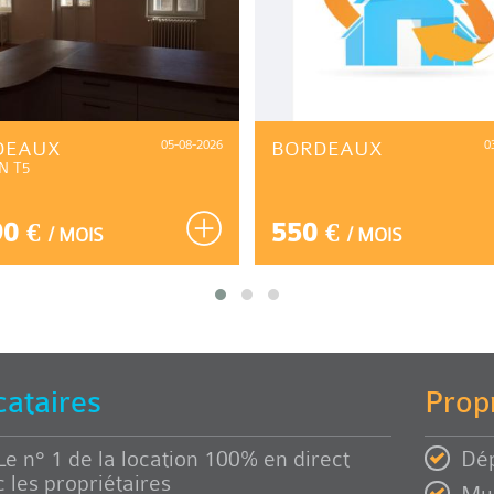
DEAUX
05-08-2026
BORDEAUX
0
N T5
90 €
550 €
/ MOIS
/ MOIS
cataires
Propr
Le n° 1 de la location 100% en direct
Dép
 les propriétaires