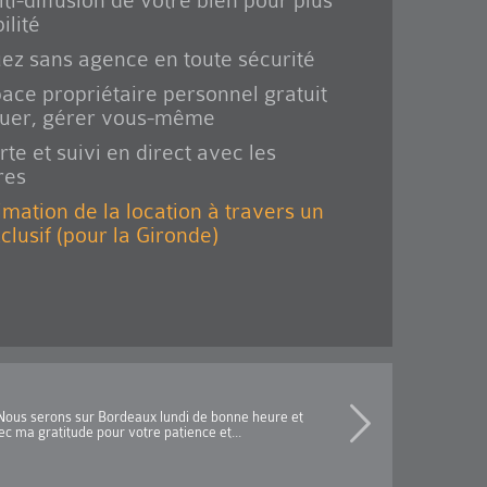
ti-diffusion de votre bien pour plus
ilité
ez sans agence en toute sécurité
ace propriétaire personnel gratuit
ouer, gérer vous-même
rte et suivi en direct avec les
res
imation de la location à travers un
xclusif (pour la Gironde)
LOCATION TROUVÉE
ous serons sur Bordeaux lundi de bonne heure et
J'ai trouvé un locataire ave
a gratitude pour votre patience et...
Avis de client Directe Loca