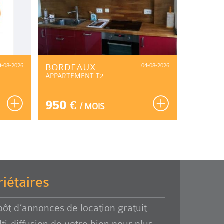
3-08-2026
BORDEAUX
04-08-2026
MÉRIG
APPARTEMENT T2
CHAMBR
950 €
590 
/ MOIS
iétaires
ôt d’annonces de location gratuit