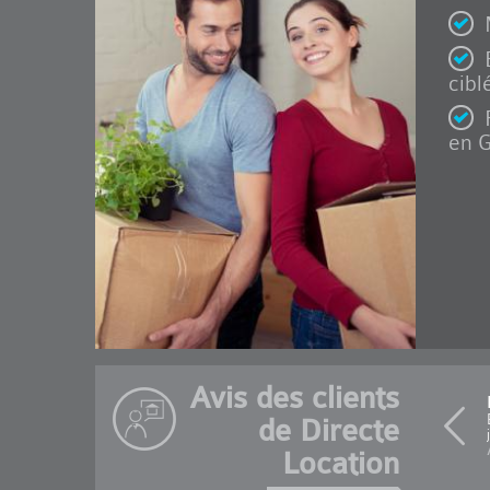
cibl
en G
Avis des clients
LO
Bon
de Directe
j'e
Avi
Location