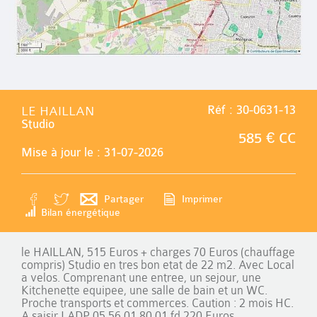
LE HAILLAN
Réf : 30-0631-13
Studio
585 € CC
Mise à jour le : 31-07-2026
Partager
Imprimer
Bilan énergétique
le HAILLAN, 515 Euros + charges 70 Euros (chauffage
compris) Studio en tres bon etat de 22 m2. Avec Local
a velos. Comprenant une entree, un sejour, une
Kitchenette equipee, une salle de bain et un WC.
Proche transports et commerces. Caution : 2 mois HC.
A saisir LADP 05.56.01.80.01 fd 220 Euros