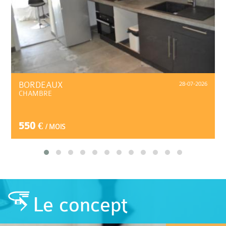
BORDEAUX
28-07-2026
CHAMBRE
550 €
/ MOIS
Le concept