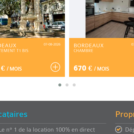
DEAUX
07-08-2026
BORDEAUX
0
TEMENT T1 BIS
CHAMBRE
 €
670 €
/ MOIS
/ MOIS
cataires
Propr
Le n° 1 de la location 100% en direct
Dép