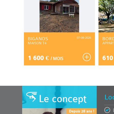
07-08-2026
BIGANOS
07-08-2026
BOR
MAISON T4
APPAR
1 600 €
610
/ MOIS
Le concept
Lo
Depuis 28 ans !