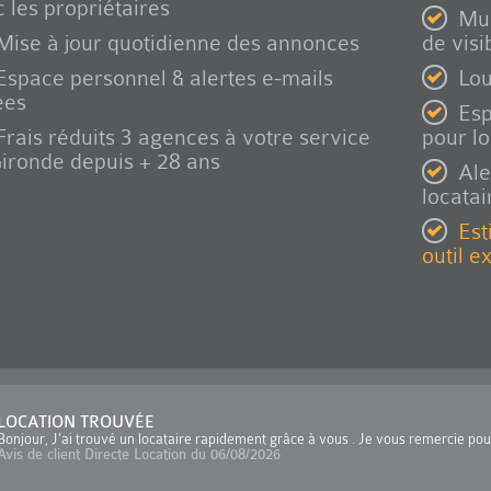
 les propriétaires
Mul
Mise à jour quotidienne des annonces
de visib
Espace personnel & alertes e-mails
Lou
ées
Esp
Frais réduits 3 agences à votre service
pour l
ironde depuis + 28 ans
Ale
locatai
Est
outil e
LOCATION TROUVÉE
Bonjour, J'ai trouvé un locataire rapidement grâce à vous . Je vous remercie po
Avis de client Directe Location du 06/08/2026