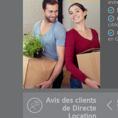
avec
cibl
en G
Avis des clients
de Directe
Location