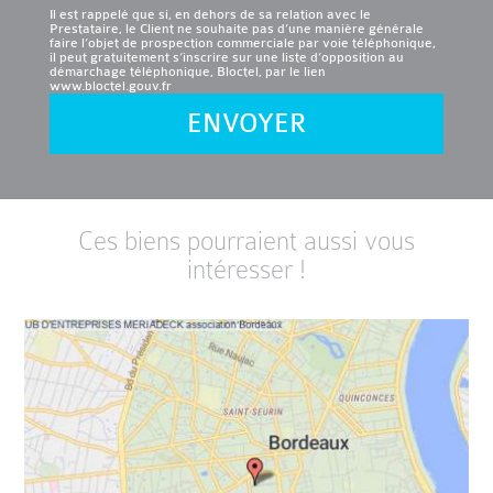
Il est rappelé que si, en dehors de sa relation avec le
Prestataire, le Client ne souhaite pas d’une manière générale
faire l’objet de prospection commerciale par voie téléphonique,
il peut gratuitement s’inscrire sur une liste d’opposition au
démarchage téléphonique, Bloctel, par le lien
www.bloctel.gouv.fr
ENVOYER
Ces biens pourraient aussi vous
intéresser !