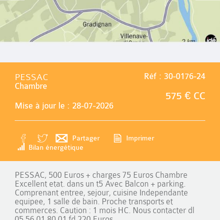
PESSAC
Réf : 30-0176-24
Chambre
575 € CC
Mise à jour le : 28-07-2026
Partager
Imprimer
Bilan énergétique
PESSAC, 500 Euros + charges 75 Euros Chambre
Excellent etat. dans un t5 Avec Balcon + parking.
Comprenant entree, sejour, cuisine Independante
equipee, 1 salle de bain. Proche transports et
commerces. Caution : 1 mois HC. Nous contacter dl
05.56.01.80.01 fd 220 Euros