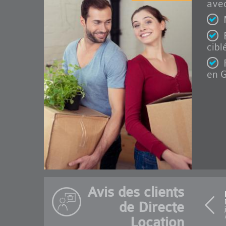
avec
cibl
en G
Avis des clients
de Directe
Location