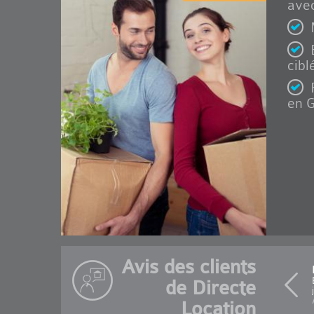
avec
cibl
en G
Avis des clients
de Directe
Location