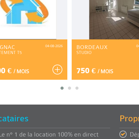
IGNAC
04-08-2026
BORDEAUX
0
TEMENT T5
STUDIO
00 €
750 €
/ MOIS
/ MOIS
cataires
Propr
Le n° 1 de la location 100% en direct
Dép