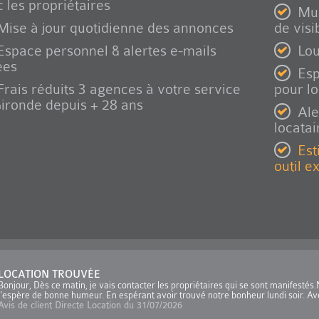
 les propriétaires
Mul
Mise à jour quotidienne des annonces
de visib
Espace personnel & alertes e-mails
Lou
ées
Esp
Frais réduits 3 agences à votre service
pour l
ironde depuis + 28 ans
Ale
locatai
Est
outil e
LOCATION TROUVÉE
Bonjour, Dès ce matin, je vais contacter les propriétaires qui se sont manifesté
j'espère de bonne humeur. En espérant avoir trouvé notre bonheur lundi soir. Ave
Avis de client Directe Location du 31/07/2026