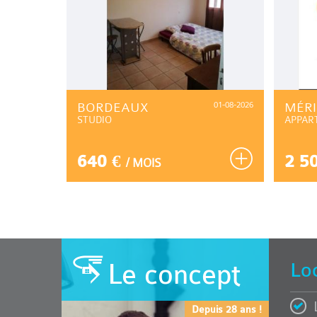
04-08-2026
BORDEAUX
01-08-2026
MÉR
STUDIO
APPAR
640 €
2 5
/ MOIS
Le concept
Lo
Depuis 28 ans !