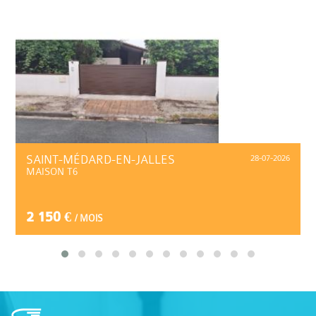
SAINT-MÉDARD-EN-JALLES
28-07-2026
MAISON T6
2 150 €
/ MOIS