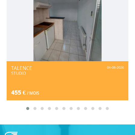
TALENCE
04-08-2026
STUDIO
455 €
/ MOIS