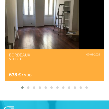
BORDEAUX
07-08-2026
STUDIO
678 €
/ MOIS