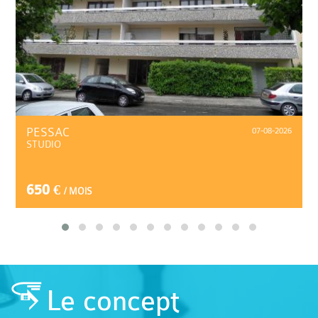
PESSAC
07-08-2026
STUDIO
650 €
/ MOIS
Le concept