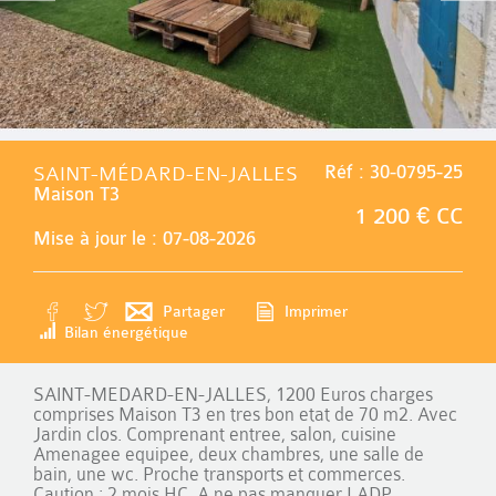
SAINT-MÉDARD-EN-JALLES
Réf : 30-0795-25
Maison T3
1 200 € CC
Mise à jour le : 07-08-2026
Partager
Imprimer
Bilan énergétique
SAINT-MEDARD-EN-JALLES, 1200 Euros charges
comprises Maison T3 en tres bon etat de 70 m2. Avec
Jardin clos. Comprenant entree, salon, cuisine
Amenagee equipee, deux chambres, une salle de
bain, une wc. Proche transports et commerces.
Caution : 2 mois HC. A ne pas manquer LADP