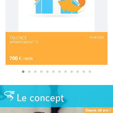
TALENCE
04-08-2026
APPARTEMENT T1
700 €
/ MOIS
Le concept
Depuis 28 ans !