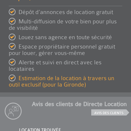
Dépôt d’annonces de location gratuit
Multi-diffusion de votre bien pour plus
de visibilité
Louez sans agence en toute sécurité
Espace propriétaire personnel gratuit
pour louer, gérer vous-même
Alerte et suivi en direct avec les
locataires
Estimation de la location à travers un
outil exclusif (pour la Gironde)
Avis des clients de Directe Location
AVIS DES CLIENTS
LOCATION TROUVÉE
LOCAT