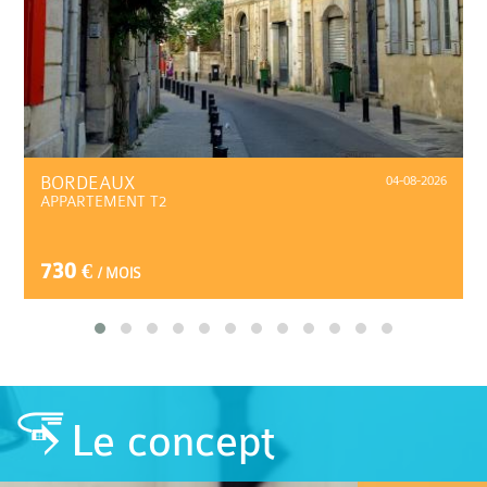
BORDEAUX
04-08-2026
APPARTEMENT T2
730 €
/ MOIS
Le concept