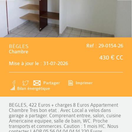
BÈGLES
Réf : 29-0154-26
Chambre
430 € CC
Mise à jour le : 31-07-2026
Partager
Imprimer
Bilan énergétique
BEGLES, 422 Euros + charges 8 Euros Appartement
Chambre Tres bon etat . Avec Local a velos dans
garage a partager. Comprenant entree, salon, cuisine
Americaine equipee, salle de bain, WC. Proche
transports et commerces. Caution : 1 mois HC. Nous
contacter LADP 05.56.04.04.04 fd 220 Euros