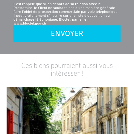
Il est rappelé que si, en dehors de sa relation avec le
Prestataire, le Client ne souhaite pas d’une manière générale
faire l’objet de prospection commerciale par voie téléphonique,
il peut gratuitement s’inscrire sur une liste d’opposition au
démarchage téléphonique, Bloctel, par le lien
www.bloctel.gouv.fr
ENVOYER
Ces biens pourraient aussi vous
intéresser !