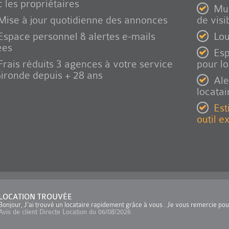
 les propriétaires
Mul
Mise à jour quotidienne des annonces
de visib
Espace personnel & alertes e-mails
Lou
ées
Esp
Frais réduits 3 agences à votre service
pour l
ironde depuis + 28 ans
Ale
locatai
Est
outil e
LOCATION TROUVÉE
Bonjour, J'ai trouvé un locataire rapidement grâce à vous . Je vous remercie po
Avis de client Directe Location du 06/08/2026