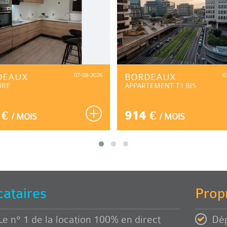
DEAUX
07-08-2026
BORDEAUX
0
BRE
APPARTEMENT T1 BIS
 €
914 €
/ MOIS
/ MOIS
cataires
Propr
Le n° 1 de la location 100% en direct
Dép