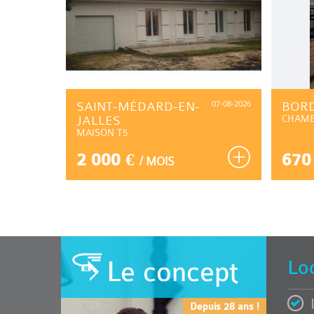
07-08-2026
SAINT-MÉDARD-EN-
07-08-2026
BOR
JALLES
CHAM
MAISON T5
2 000 €
670
/ MOIS
Le concept
Lo
Depuis 28 ans !