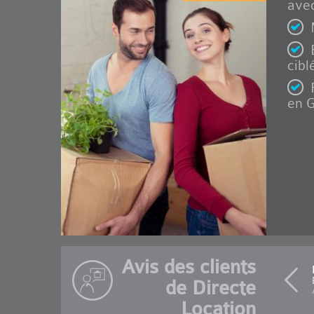
avec
cibl
en G
Avis des clients
de Directe
Location