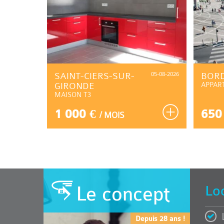
01-08-2026
SAINT-CIERS-SUR-
05-08-2026
BOR
GIRONDE
APPAR
MAISON T3
1 000 €
650
/ MOIS
Le concept
Lo
Depuis 28 ans !