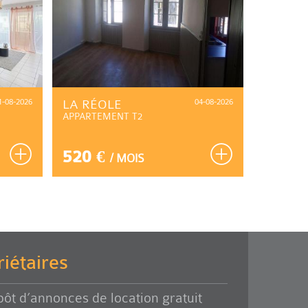
1-08-2026
LA RÉOLE
04-08-2026
BORDE
APPARTEMENT T2
APPARTE
520 €
1 560
/ MOIS
iétaires
ôt d’annonces de location gratuit