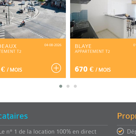
DEAUX
04-08-2026
BLAYE
0
TEMENT T2
APPARTEMENT T2
 €
670 €
/ MOIS
/ MOIS
cataires
Propr
Le n° 1 de la location 100% en direct
Dép