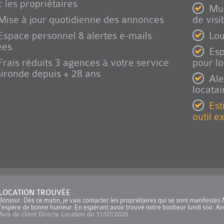
 les propriétaires
Mul
Mise à jour quotidienne des annonces
de visib
Espace personnel & alertes e-mails
Lou
ées
Esp
Frais réduits 3 agences à votre service
pour l
ironde depuis + 28 ans
Ale
locatai
Est
outil e
LOCATION TROUVÉE
Bonjour, Dès ce matin, je vais contacter les propriétaires qui se sont manifesté
j'espère de bonne humeur. En espérant avoir trouvé notre bonheur lundi soir. Ave
Avis de client Directe Location du 31/07/2026