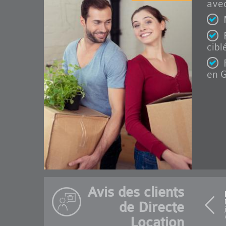
avec
cibl
en G
Avis des clients
de Directe
Location