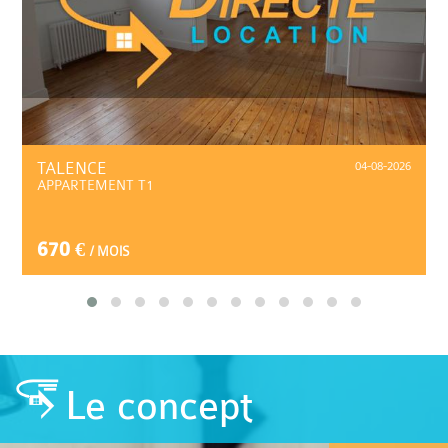
TALENCE
04-08-2026
APPARTEMENT T1
670 €
/ MOIS
Le concept