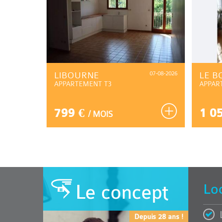
07-08-2026
LIBOURNE
07-08-2026
LE B
APPARTEMENT T3
APPAR
799 €
1 0
/ MOIS
Le concept
Lo
Depuis 28 ans !