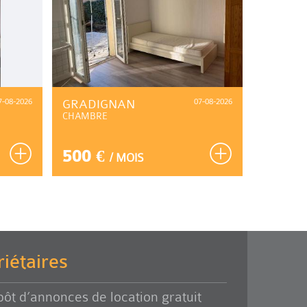
7-08-2026
GRADIGNAN
07-08-2026
SAINT-
CHAMBRE
CASTIL
MAISON T
500 €
770 
/ MOIS
iétaires
ôt d’annonces de location gratuit