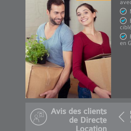
avec
cibl
en G
Avis des clients
de Directe
Location