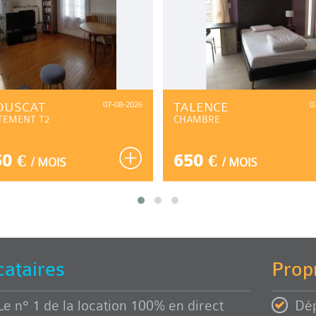
OUSCAT
07-08-2026
TALENCE
0
TEMENT T2
CHAMBRE
50 €
650 €
/ MOIS
/ MOIS
cataires
Propr
Le n° 1 de la location 100% en direct
Dép