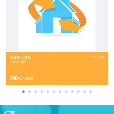
BORDEAUX
28-07-2026
CHAMBRE
700 €
/ MOIS