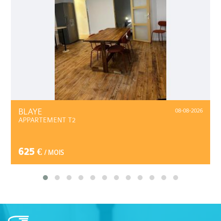
BLAYE
08-08-2026
APPARTEMENT T2
625 €
/ MOIS