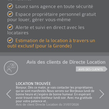
Louez sans agence en toute sécurité
Espace propriétaire personnel gratuit
pour louer, gérer vous-même
Alerte et suivi en direct avec les
locataires
Estimation de la location à travers un
outil exclusif (pour la Gironde)
Avis des clients de Directe Location
AVIS DES CLIENTS
LOCATION TROUVÉE
Bonjour, Dès ce matin, je vais contacter les propriétaires
qui se sont manifestés.Nous serons sur Bordeaux lundi de
bonne heure et j'espère de bonne humeur. En espérant
avoir trouvé notre bonheur lundi soir. Avec ma gratitude
pour votre patience et...
Avis de client Directe Location du 31/07/2026