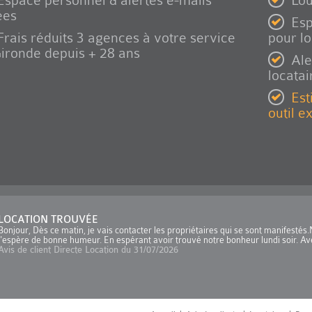
Espace personnel & alertes e-mails
Lou
ées
Esp
Frais réduits 3 agences à votre service
pour l
ironde depuis + 28 ans
Ale
locatai
Est
outil e
LOCATION TROUVÉE
Bonjour, Dès ce matin, je vais contacter les propriétaires qui se sont manifesté
j'espère de bonne humeur. En espérant avoir trouvé notre bonheur lundi soir. Ave
Avis de client Directe Location du 31/07/2026