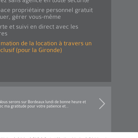
ez sans agence en toute sécurité
ace propriétaire personnel gratuit
ouer, gérer vous-même
rte et suivi en direct avec les
res
imation de la location à travers un
xclusif (pour la Gironde)
s.Nous serons sur Bordeaux lundi de bonne heure et
c ma gratitude pour votre patience et...