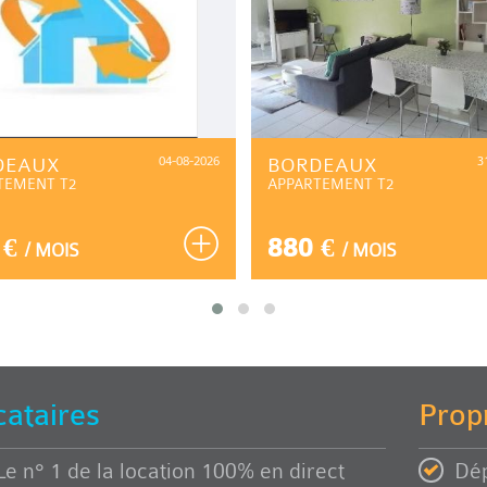
DEAUX
04-08-2026
BORDEAUX
3
TEMENT T2
APPARTEMENT T2
 €
880 €
/ MOIS
/ MOIS
cataires
Propr
Le n° 1 de la location 100% en direct
Dép