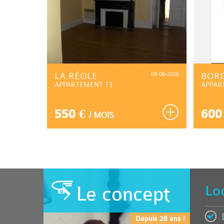
04-08-2026
LA RÉOLE
04-08-2026
BOR
APPARTEMENT T3
APPAR
550 €
600
/ MOIS
Le concept
Lo
Depuis 28 ans !