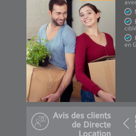
avec
cibl
en G
Avis des clients
de Directe
Location