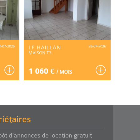
1-07-2026
LE HAILLAN
28-07-2026
LIBOU
MAISON T3
MAISON T
1 060 €
985 
/ MOIS
iétaires
ôt d’annonces de location gratuit