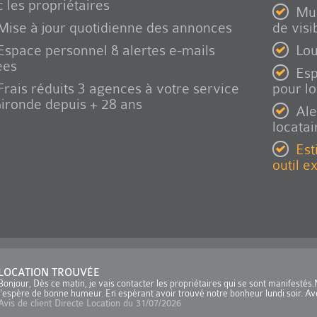
 les propriétaires
Mul
Mise à jour quotidienne des annonces
de visib
Espace personnel & alertes e-mails
Lou
ées
Esp
Frais réduits 3 agences à votre service
pour l
ironde depuis + 28 ans
Ale
locatai
Est
outil e
LOCATION TROUVÉE
Bonjour, Dès ce matin, je vais contacter les propriétaires qui se sont manifesté
j'espère de bonne humeur. En espérant avoir trouvé notre bonheur lundi soir. Ave
Avis de client Directe Location du 31/07/2026