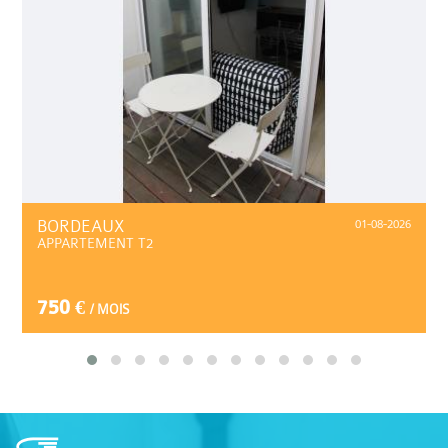
BORDEAUX
01-08-2026
APPARTEMENT T2
750 €
/ MOIS