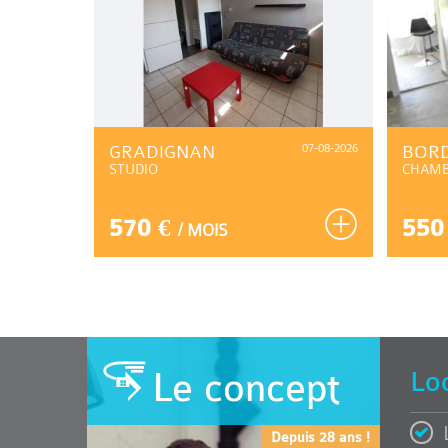
07-08-2026
GRADIGNAN
07-08-2026
BOR
STUDIO
CHAM
570 €
550
/ MOIS
Le concept
Lo
Depuis 28 ans !