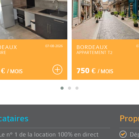
DEAUX
07-08-2026
BORDEAUX
0
BRE
APPARTEMENT T2
 €
750 €
/ MOIS
/ MOIS
cataires
Propr
Le n° 1 de la location 100% en direct
Dép