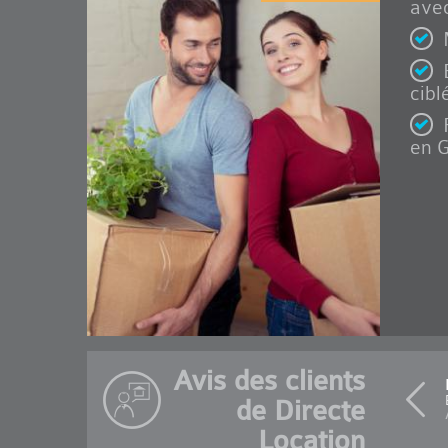
avec
cibl
en G
Avis des clients
de Directe
Location