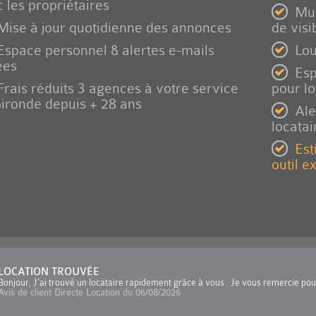
 les propriétaires
Mul
Mise à jour quotidienne des annonces
de visib
Espace personnel & alertes e-mails
Lou
ées
Esp
Frais réduits 3 agences à votre service
pour l
ironde depuis + 28 ans
Ale
locatai
Est
outil e
LOCATION TROUVÉE
Bonjour, J'ai trouvé un locataire rapidement grâce à vous . Je vous remercie po
Avis de client Directe Location du 06/08/2026