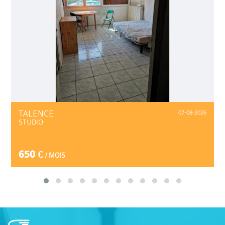
TALENCE
07-08-2026
STUDIO
650 €
/ MOIS