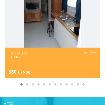
CADAUJAC
28-07-2026
STUDIO
550 €
/ MOIS