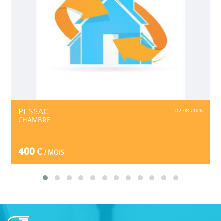
PESSAC
02-08-2026
CHAMBRE
400 €
/ MOIS