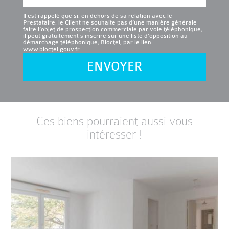
Il est rappelé que si, en dehors de sa relation avec le
Prestataire, le Client ne souhaite pas d’une manière générale
faire l’objet de prospection commerciale par voie téléphonique,
il peut gratuitement s’inscrire sur une liste d’opposition au
démarchage téléphonique, Bloctel, par le lien
www.bloctel.gouv.fr
ENVOYER
Ces biens pourraient aussi vous
intéresser !