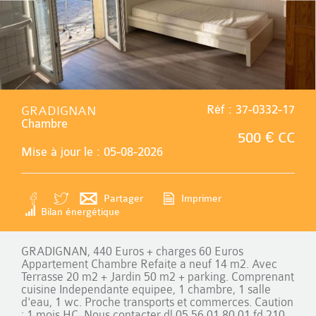
GRADIGNAN
Réf : 37-0332-17
Chambre
500 € CC
Mise à jour le : 05-08-2026
Partager
Imprimer
Bilan énergétique
GRADIGNAN, 440 Euros + charges 60 Euros
Appartement Chambre Refaite a neuf 14 m2. Avec
Terrasse 20 m2 + Jardin 50 m2 + parking. Comprenant
cuisine Independante equipee, 1 chambre, 1 salle
d'eau, 1 wc. Proche transports et commerces. Caution
: 1 mois HC. Nous contacter dl 05.56.01.80.01 fd 210