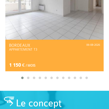
BORDEAUX
06-08-2026
APPARTEMENT T3
1 150 €
/ MOIS
Le concept