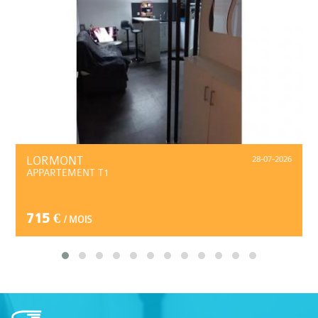
LORMONT
28-07-2026
APPARTEMENT T1
715 €
/ MOIS