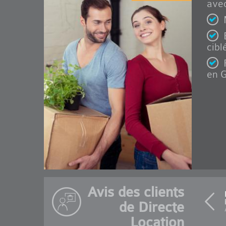
avec
cibl
en G
Avis des clients
de Directe
Location