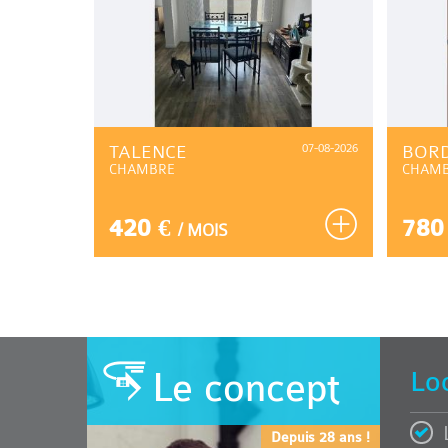
07-08-2026
TALENCE
07-08-2026
BOR
CHAMBRE
CHAM
420 €
780
/ MOIS
Le concept
Lo
Depuis 28 ans !