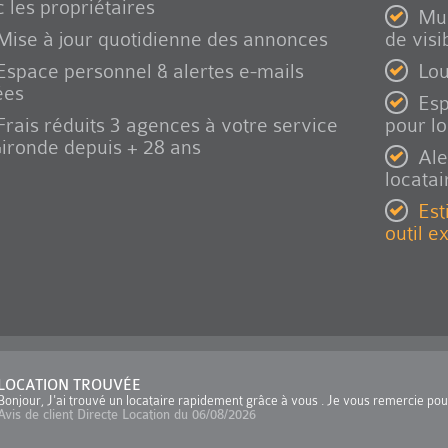
 les propriétaires
Mul
Mise à jour quotidienne des annonces
de visib
Espace personnel & alertes e-mails
Lou
ées
Esp
Frais réduits 3 agences à votre service
pour l
ironde depuis + 28 ans
Ale
locatai
Est
outil e
LOCATION TROUVÉE
Bonjour, J'ai trouvé un locataire rapidement grâce à vous . Je vous remercie po
Avis de client Directe Location du 06/08/2026