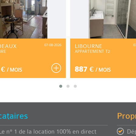
DEAUX
07-08-2026
LIBOURNE
0
BRE
APPARTEMENT T2
 €
887 €
/ MOIS
/ MOIS
cataires
Propr
Le n° 1 de la location 100% en direct
Dép