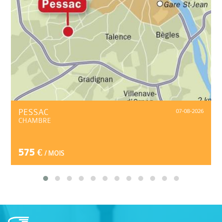
PESSAC
07-08-2026
CHAMBRE
575 €
/ MOIS