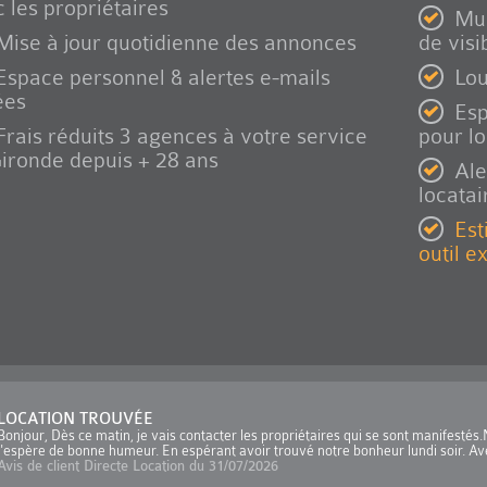
 les propriétaires
Mul
Mise à jour quotidienne des annonces
de visib
Espace personnel & alertes e-mails
Lou
ées
Esp
Frais réduits 3 agences à votre service
pour l
ironde depuis + 28 ans
Ale
locatai
Est
outil e
LOCATION TROUVÉE
Bonjour, Dès ce matin, je vais contacter les propriétaires qui se sont manifesté
j'espère de bonne humeur. En espérant avoir trouvé notre bonheur lundi soir. Ave
Avis de client Directe Location du 31/07/2026