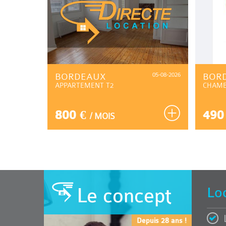
01-08-2026
BORDEAUX
05-08-2026
BOR
APPARTEMENT T2
CHAM
800 €
490
/ MOIS
Le concept
Lo
Depuis 28 ans !