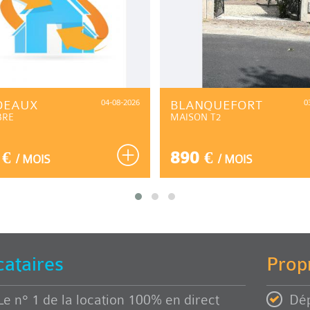
DEAUX
04-08-2026
BLANQUEFORT
0
BRE
MAISON T2
 €
890 €
/ MOIS
/ MOIS
cataires
Propr
Le n° 1 de la location 100% en direct
Dép