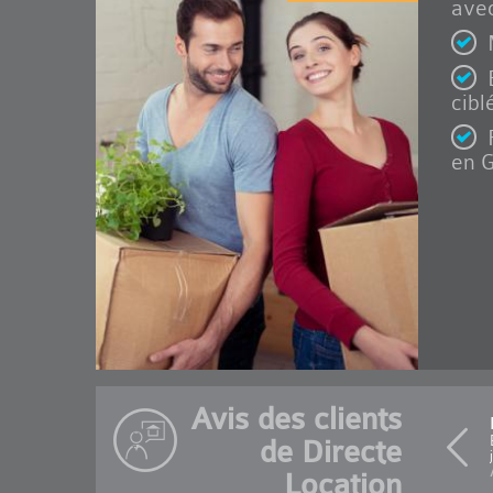
avec
cibl
en G
Avis des clients
de Directe
Location