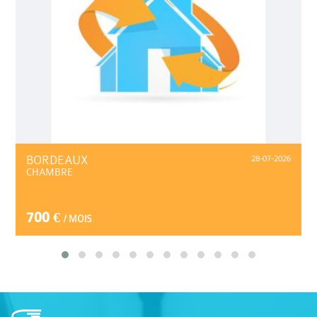
BORDEAUX
28-07-2026
CHAMBRE
700 €
/ MOIS