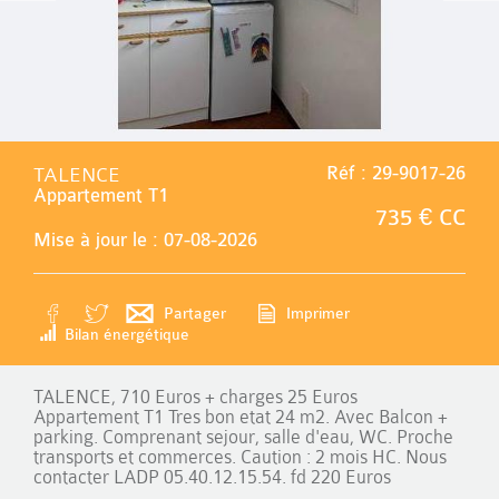
TALENCE
Réf : 29-9017-26
Appartement T1
735 € CC
Mise à jour le : 07-08-2026
Partager
Imprimer
Bilan énergétique
TALENCE, 710 Euros + charges 25 Euros
Appartement T1 Tres bon etat 24 m2. Avec Balcon +
parking. Comprenant sejour, salle d'eau, WC. Proche
transports et commerces. Caution : 2 mois HC. Nous
contacter LADP 05.40.12.15.54. fd 220 Euros