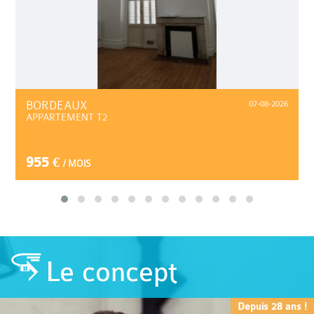
BORDEAUX
07-08-2026
APPARTEMENT T2
955 €
/ MOIS
Le concept
Depuis 28 ans !