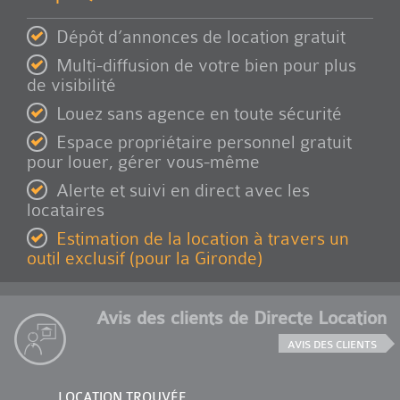
Dépôt d’annonces de location gratuit
Multi-diffusion de votre bien pour plus
de visibilité
Louez sans agence en toute sécurité
Espace propriétaire personnel gratuit
pour louer, gérer vous-même
Alerte et suivi en direct avec les
locataires
Estimation de la location à travers un
outil exclusif (pour la Gironde)
Avis des clients de Directe Location
AVIS DES CLIENTS
LOCATION TROUVÉE
LOCATI