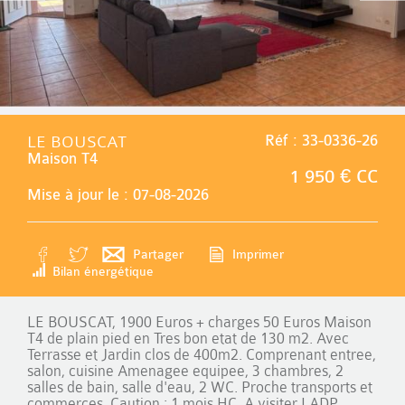
LE BOUSCAT
Réf : 33-0336-26
Maison T4
1 950 € CC
Mise à jour le : 07-08-2026
Partager
Imprimer
Bilan énergétique
LE BOUSCAT, 1900 Euros + charges 50 Euros Maison
T4 de plain pied en Tres bon etat de 130 m2. Avec
Terrasse et Jardin clos de 400m2. Comprenant entree,
salon, cuisine Amenagee equipee, 3 chambres, 2
salles de bain, salle d'eau, 2 WC. Proche transports et
commerces. Caution : 1 mois HC. A visiter LADP