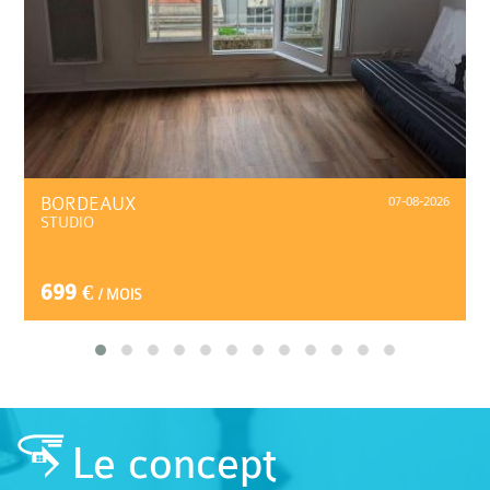
BORDEAUX
07-08-2026
STUDIO
699 €
/ MOIS
Le concept