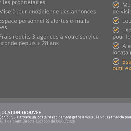
 les propriétaires
Mul
Mise à jour quotidienne des annonces
de visib
Espace personnel & alertes e-mails
Lou
ées
Esp
Frais réduits 3 agences à votre service
pour l
ironde depuis + 28 ans
Ale
locatai
Est
outil e
LOCATION TROUVÉE
Bonjour, J'ai trouvé un locataire rapidement grâce à vous . Je vous remercie po
Avis de client Directe Location du 06/08/2026