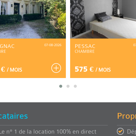
IGNAC
07-08-2026
PESSAC
0
BRE
CHAMBRE
 €
575 €
/ MOIS
/ MOIS
cataires
Propr
Le n° 1 de la location 100% en direct
Dép