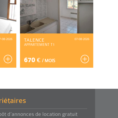
7-08-2026
TALENCE
07-08-2026
CASTIL
APPARTEMENT T1
BATAIL
APPARTE
670 €
560 
/ MOIS
iétaires
ôt d’annonces de location gratuit