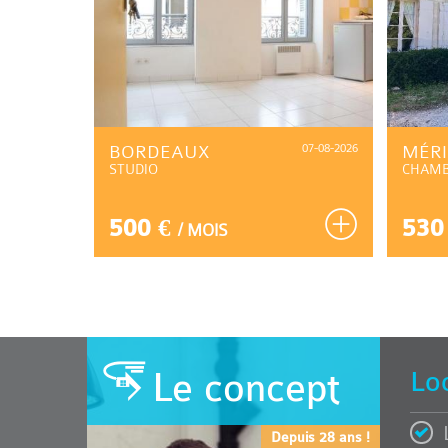
07-08-2026
BORDEAUX
07-08-2026
MÉR
STUDIO
CHAM
500 €
530
/ MOIS
Le concept
Lo
Depuis 28 ans !