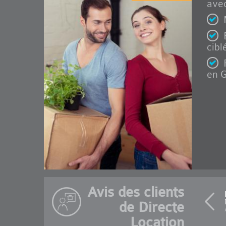
avec
cibl
en G
Avis des clients
de Directe
Location