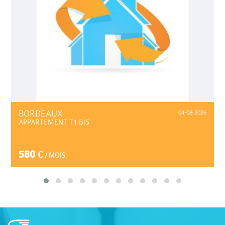
BORDEAUX
04-08-2026
APPARTEMENT T1 BIS
580 €
/ MOIS