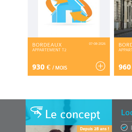
07-08-2026
BORDEAUX
07-08-2026
BOR
APPARTEMENT T2
APPAR
930 €
960
/ MOIS
Le concept
Lo
Depuis 28 ans !