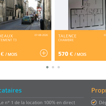
DEAUX
07-08-2026
TALENCE
0
TEMENT T3
CHAMBRE
 €
570 €
/ MOIS
/ MOIS
cataires
Propr
Le n° 1 de la location 100% en direct
Dép