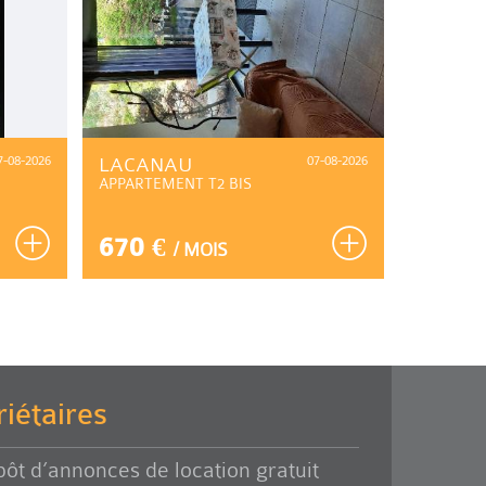
7-08-2026
LACANAU
07-08-2026
BORDE
APPARTEMENT T2 BIS
STUDIO
670 €
595 
/ MOIS
iétaires
ôt d’annonces de location gratuit