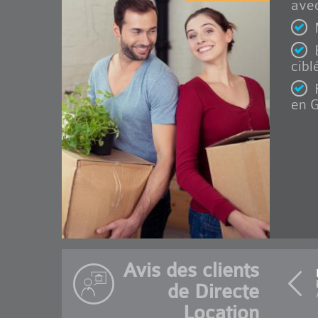
avec
cibl
en G
Avis des clients
de Directe
Location