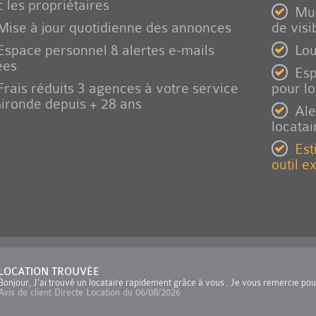
 les propriétaires
Mul
Mise à jour quotidienne des annonces
de visib
Espace personnel & alertes e-mails
Lou
ées
Esp
Frais réduits 3 agences à votre service
pour l
ironde depuis + 28 ans
Ale
locatai
Est
outil e
LOCATION TROUVÉE
Bonjour, J'ai trouvé un locataire rapidement grâce à vous . Je vous remercie po
Avis de client Directe Location du 06/08/2026