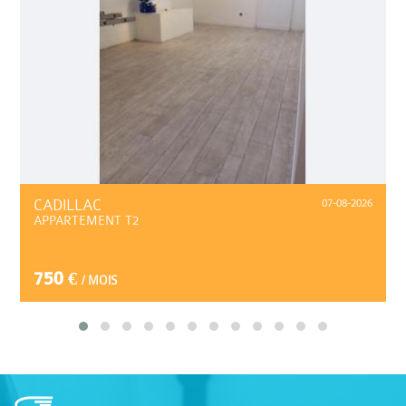
CADILLAC
07-08-2026
APPARTEMENT T2
750 €
/ MOIS